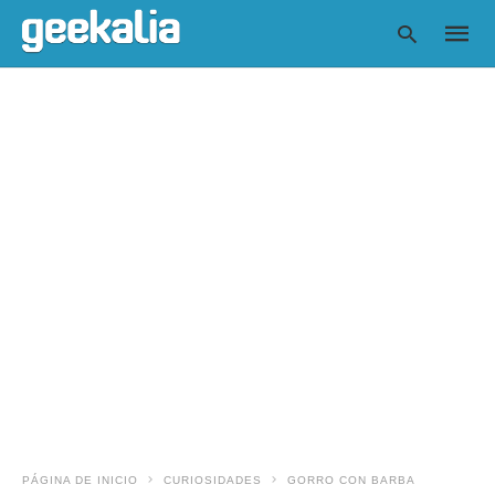
Escrib
tu
consul
y
pulsa
en
INTRO
PÁGINA DE INICIO
CURIOSIDADES
GORRO CON BARBA