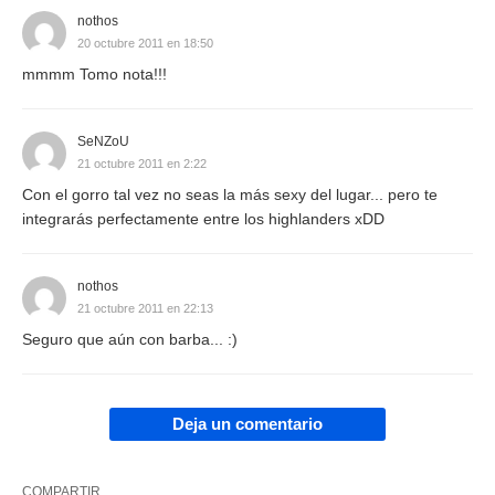
nothos
20 octubre 2011 en 18:50
mmmm Tomo nota!!!
SeNZoU
21 octubre 2011 en 2:22
Con el gorro tal vez no seas la más sexy del lugar... pero te
integrarás perfectamente entre los highlanders xDD
nothos
21 octubre 2011 en 22:13
Seguro que aún con barba... :)
Deja un comentario
COMPARTIR