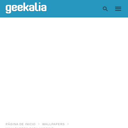
Escrib
tu
consul
y
pulsa
en
INTRO
PÁGINA DE INICIO
WALLPAPERS