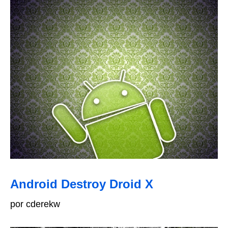
Android Destroy Droid X
por cderekw