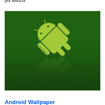
por BoriZor
Android Wallpaper