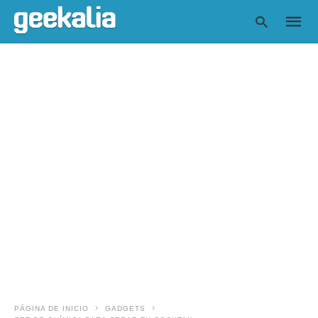
Escrib
tu
consul
y
pulsa
en
INTRO
PÁGINA DE INICIO
GADGETS