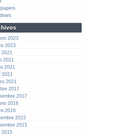
B
lpapers
dows
chivos
rero 2023
ro 2023
o 2021
io 2021
o 2021
l 2021
zo 2021
ubre 2017
tiembre 2017
rero 2016
ro 2016
iembre 2015
tiembre 2015
o 2015