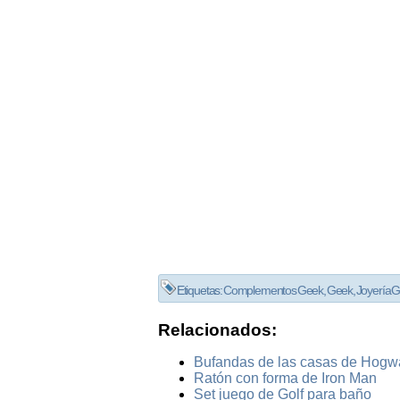
Etiquetas:
Complementos Geek
,
Geek
,
Joyería 
Relacionados:
Bufandas de las casas de Hogwa
Ratón con forma de Iron Man
Set juego de Golf para baño