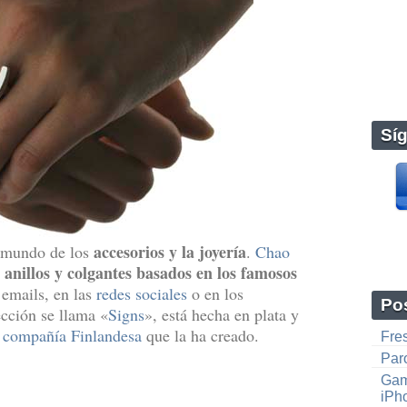
Sí
accesorios y la joyería
l mundo de los
.
Chao
anillos y colgantes basados en los famosos
e
emails, en las
redes sociales
o en los
Pos
cción se llama «
Signs
», está hecha en plata y
a compañía Finlandesa
que la ha creado.
Fre
Paro
Gam
iPh