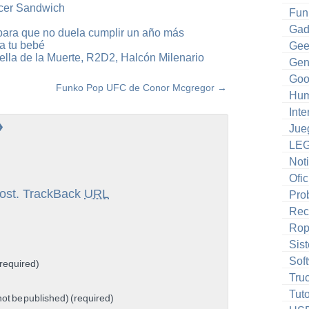
cer Sandwich
Fun
Gad
para que no duela cumplir un año más
a tu bebé
Gee
lla de la Muerte, R2D2, Halcón Milenario
Gen
Goo
Funko Pop UFC de Conor Mcgregor
→
Hum
Inte
»
Jue
LE
Noti
Ofic
ost.
TrackBack
URL
Pro
Rec
Ro
Sis
Sof
required)
Tru
Tuto
 not be published) (required)