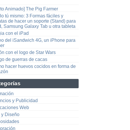
rto Animado] The Pig Farmer
lo tú mismo: 3 Formas fáciles y
tas de hacer un soporte (Stand) para
d, Samsung Galaxy Tab u otra tableta
ia con el iPad
eo del iSandwich 4G, un iPhone para
er
ón con el logo de Star Wars
go de guerras de cacas
o hacer huevos cocidos en forma de
azón
tegorías
mación
ncios y Publicidad
icaciones Web
e y Diseño
iosidades
oración