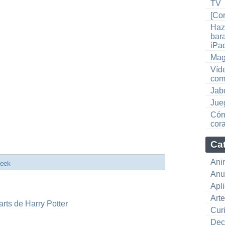
TV
[Co
Haz
bara
iPa
Mag
Víd
com
Jab
Jue
Cóm
cor
Ca
Ani
Geek
Anu
Apl
Art
rts de Harry Potter
Cur
Dec