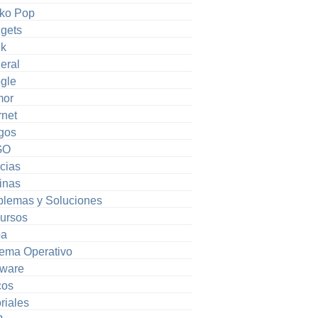
ko Pop
gets
k
eral
gle
or
rnet
gos
GO
cias
inas
blemas y Soluciones
ursos
pa
tema Operativo
tware
cos
riales