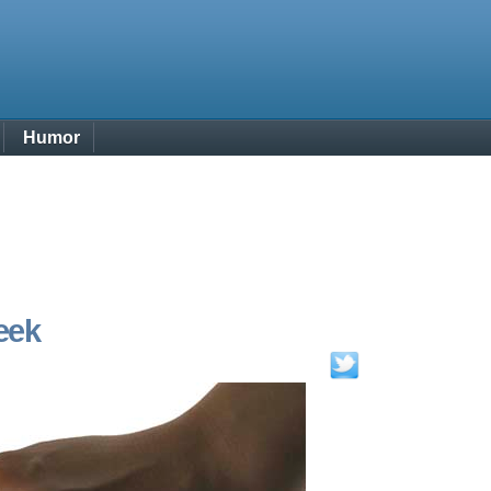
Humor
eek