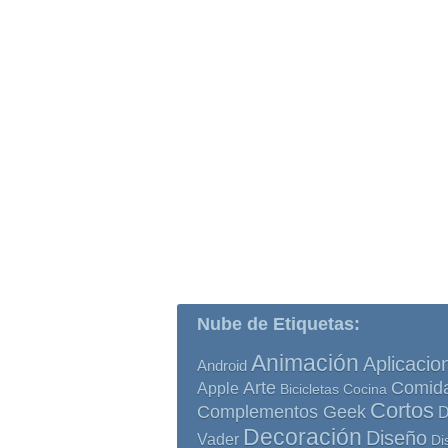
Nube de Etiquetas:
Animación
Aplicacio
Android
Comid
Arte
Apple
Bicicletas
Cocina
Cortos
Complementos Geek
D
Decoración
Diseño
Vader
Di