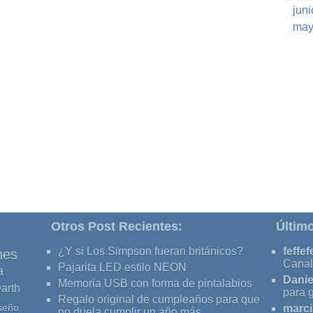
jun
may
Otros Post Recientes:
Últim
¿Y si Los Simpson fueran británicos?
feffef
nes
Canal
Pajarita LED estilo NEON
a
Danie
Memoria USB con forma de pintalabios
arth
para 
Regalo original de cumpleaños para que
seño
marci
no duela cumplir un año más