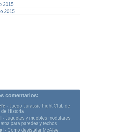
io 2015
o 2015
os comentarios:
efe
-
Juego Jurassic Fight Club de
 de Historia
l
-
Juguetes y muebles modulares
gatos para paredes y techos
al
-
Como desistalar McAfee