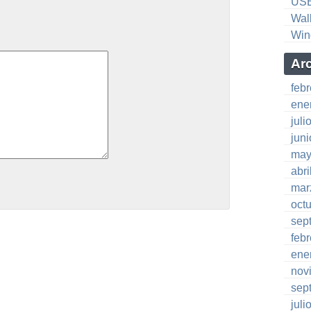
US
Wal
Win
Ar
feb
ene
juli
jun
may
abri
mar
oct
sep
feb
ene
nov
sep
juli