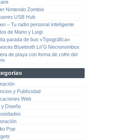
gami
er Nintendo Zombie
ipanes USB Hub
o – Tu radio personal inteligente
los de Mario y Luigi
ita parada de bus «Tipográfica»
avoces Bluetooth Lil’G Necronombox
era de playa con forma de cofre del
oro
tegorías
mación
ncios y Publicidad
icaciones Web
e y Diseño
iosidades
oración
ko Pop
gets