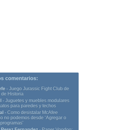
os comentarios:
efe
-
Juego Jurassic Fight Club de
 de Historia
l
-
Juguetes y muebles modulares
gatos para paredes y techos
al
-
Como desistalar McAfee
o no podemos desde ‘Agregar o
r programas’
 Perez Fernandez
-
Paper Voodoo: