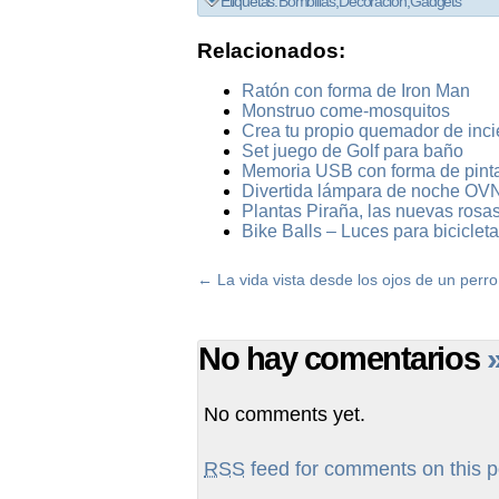
Etiquetas:
Bombillas
,
Decoración
,
Gadgets
Relacionados:
Ratón con forma de Iron Man
Monstruo come-mosquitos
Crea tu propio quemador de inc
Set juego de Golf para baño
Memoria USB con forma de pint
Divertida lámpara de noche OVN
Plantas Piraña, las nuevas rosa
Bike Balls – Luces para bicicleta
←
La vida vista desde los ojos de un perro
No hay comentarios
No comments yet.
RSS
feed for comments on this p