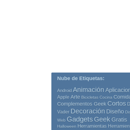
Nube de Etiquetas:
Animación
Aplicacio
Android
Comid
Arte
Apple
Bicicletas
Cocina
Cortos
Complementos Geek
D
Decoración
Diseño
Vader
Di
Gadgets
Geek
Gratis
Web
Herramientas
Herramien
Halloween