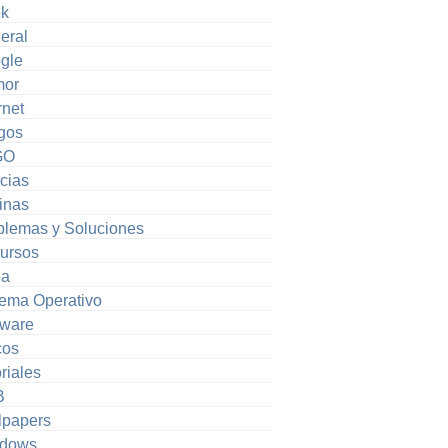
k
eral
gle
or
rnet
gos
GO
cias
inas
blemas y Soluciones
ursos
pa
tema Operativo
tware
cos
riales
B
lpapers
dows