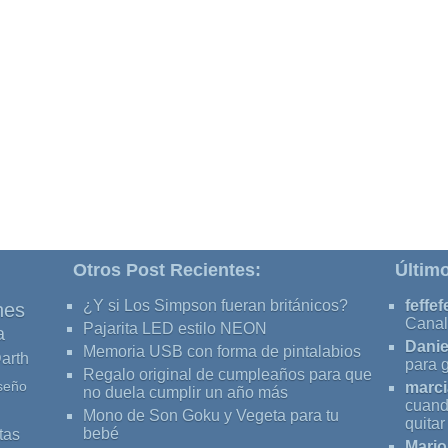
Otros Post Recientes:
Últim
¿Y si Los Simpson fueran británicos?
feffef
nes
Canal
Pajarita LED estilo NEON
a
Danie
Memoria USB con forma de pintalabios
arth
para 
Regalo original de cumpleaños para que
seño
marci
no duela cumplir un año más
cuand
Mono de Son Goku y Vegeta para tu
quita
tas
bebé
Mario