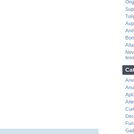
Ori
Sup
Tul
Aupe
Anil
Bon
Alt
Nev
tes
Ca
Ani
Anu
Apl
Art
Cur
Dec
Fun
Gad