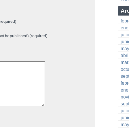
Ar
feb
required)
ene
juli
 not be published) (required)
jun
may
abri
mar
oct
sep
feb
ene
nov
sep
juli
jun
may