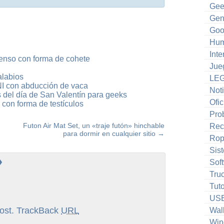
Gee
Gen
Goo
Hum
Inte
ienso con forma de cohete
Jue
alabios
LE
I con abducción de vaca
Noti
s del día de San Valentín para geeks
Ofic
 con forma de testículos
Pro
Futon Air Mat Set, un «traje futón» hinchable
Rec
para dormir en cualquier sitio
→
Ro
Sis
»
Sof
Tru
Tuto
US
ost.
TrackBack
URL
Wal
Win