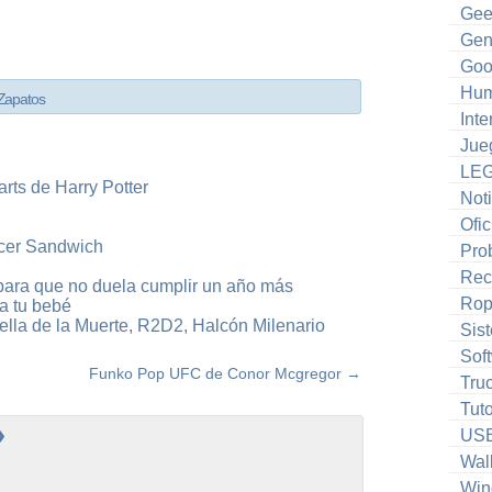
Gee
Gen
Goo
Hum
Zapatos
Inte
Jue
LE
rts de Harry Potter
Noti
Ofic
cer Sandwich
Pro
Rec
para que no duela cumplir un año más
Ro
a tu bebé
lla de la Muerte, R2D2, Halcón Milenario
Sis
Sof
Funko Pop UFC de Conor Mcgregor
→
Tru
Tuto
»
US
Wal
Win