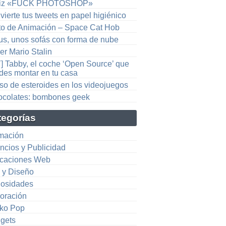
piz «FUCK PHOTOSHOP»
ierte tus tweets en papel higiénico
to de Animación – Space Cat Hob
rus, unos sofás con forma de nube
er Mario Stalin
Y] Tabby, el coche ‘Open Source’ que
des montar en tu casa
uso de esteroides en los videojuegos
ocolates: bombones geek
tegorías
mación
ncios y Publicidad
icaciones Web
e y Diseño
iosidades
oración
ko Pop
gets