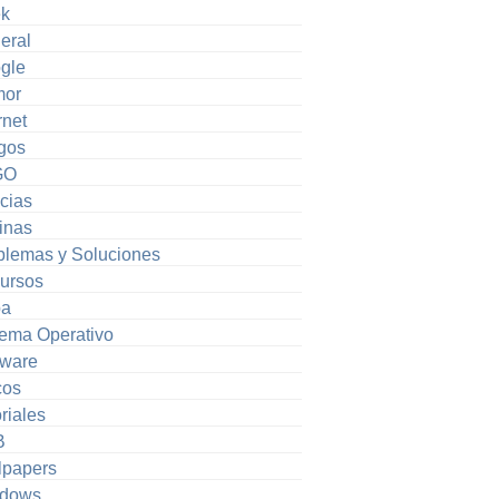
k
eral
gle
or
rnet
gos
GO
cias
inas
blemas y Soluciones
ursos
pa
tema Operativo
tware
cos
riales
B
lpapers
dows