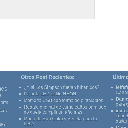
Otros Post Recientes:
Últim
¿Y si Los Simpson fueran británicos?
feffef
nes
Canal
Pajarita LED estilo NEON
a
Danie
Memoria USB con forma de pintalabios
arth
para 
Regalo original de cumpleaños para que
seño
marci
no duela cumplir un año más
cuand
Mono de Son Goku y Vegeta para tu
quita
tas
bebé
Mario