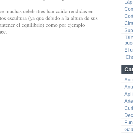
Lá
Conv
ue muchas celebrities han caído rendidas en
Cor
atos escultura (ya que debido a la altura de sus
Cir
ntener el equilibrio) como por ejemplo
nce
.
Sup
[DI
pue
El 
iCh
Ca
Ani
Anu
Apl
Art
Cur
Dec
Fun
Gad