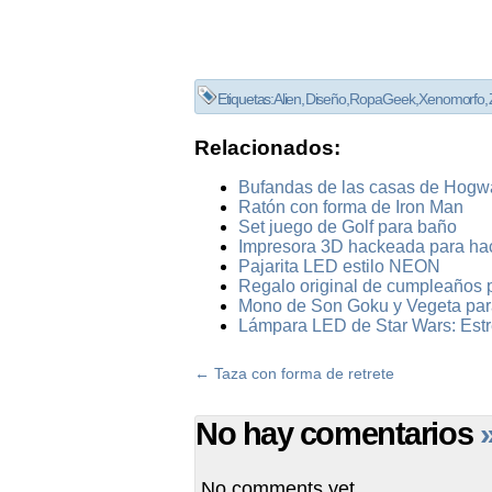
Etiquetas:
Alien
,
Diseño
,
Ropa Geek
,
Xenomorfo
,
Relacionados:
Bufandas de las casas de Hogwa
Ratón con forma de Iron Man
Set juego de Golf para baño
Impresora 3D hackeada para ha
Pajarita LED estilo NEON
Regalo original de cumpleaños 
Mono de Son Goku y Vegeta par
Lámpara LED de Star Wars: Estre
←
Taza con forma de retrete
No hay comentarios
No comments yet.