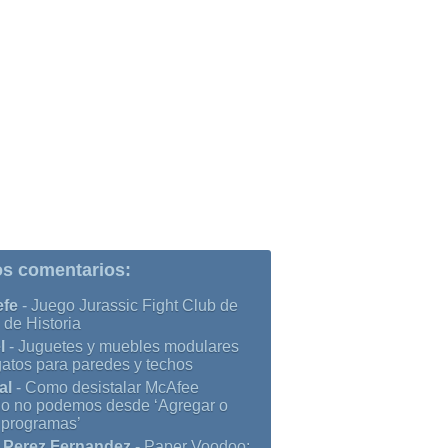
os comentarios:
efe
-
Juego Jurassic Fight Club de
 de Historia
l
-
Juguetes y muebles modulares
gatos para paredes y techos
al
-
Como desistalar McAfee
o no podemos desde ‘Agregar o
r programas’
 Perez Fernandez
-
Paper Voodoo: