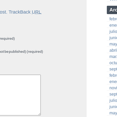
Ar
ost.
TrackBack
URL
feb
ene
juli
jun
required)
may
abri
 not be published) (required)
mar
oct
sep
feb
ene
nov
sep
juli
jun
may