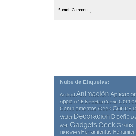
Nube de Etiquetas:
Animación
Aplicacio
Android
Comid
Arte
Apple
Bicicletas
Cocina
Cortos
Complementos Geek
D
Decoración
Diseño
Vader
Di
Gadgets
Geek
Gratis
Web
Herramientas
Herramien
Halloween