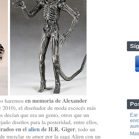
Sí
en memoria de Alexander
 lo haremos
Pos
e 2010), el diseñador de moda escocés más
os decían que era un genio, otros que un
Ear 
enro
ejado diseños para la posteridad, entre ellos,
auri
irados en el
alien
de H.R. Giger
, todo un
Mas
 de mezclar su amor por la saga Alien con un