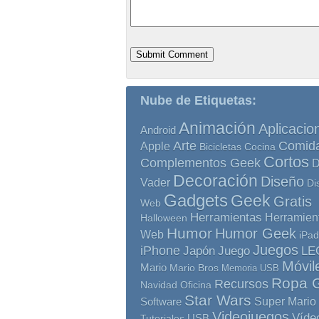
Nube de Etiquetas:
Animación
Aplicacio
Android
Comid
Arte
Apple
Bicicletas
Cocina
Cortos
Complementos Geek
D
Decoración
Diseño
Vader
Di
Gadgets
Geek
Gratis
Web
Herramientas
Herramien
Halloween
Humor
Humor Geek
Web
iPad
Juegos
iPhone
Japón
Juego
LE
Móvil
Mario
Mario Bros
Memoria USB
Ropa 
Recursos
Navidad
Oficina
Star Wars
Super Mario
Software
Videojuegos
Víde
Tutoriales
USB