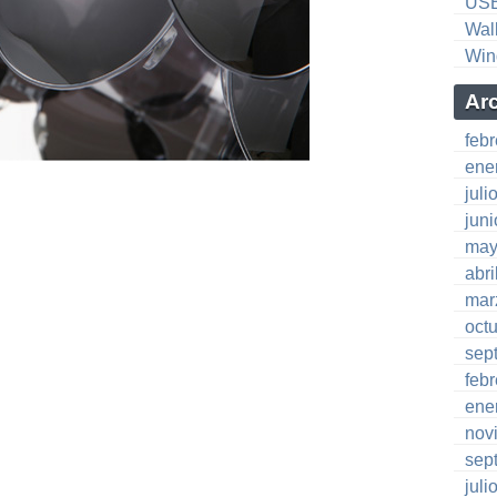
US
Wal
Win
Ar
feb
ene
juli
jun
may
abri
mar
oct
sep
feb
ene
nov
sep
juli