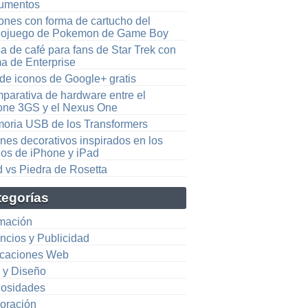
umentos
ones con forma de cartucho del
eojuego de Pokemon de Game Boy
a de café para fans de Star Trek con
ma de Enterprise
 de iconos de Google+ gratis
parativa de hardware entre el
one 3GS y el Nexus One
oria USB de los Transformers
nes decorativos inspirados en los
nos de iPhone y iPad
d vs Piedra de Rosetta
tegorías
mación
ncios y Publicidad
icaciones Web
e y Diseño
iosidades
oración