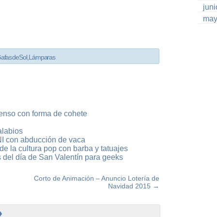
jun
may
afas de Sol
,
Lámparas
ienso con forma de cohete
alabios
I con abducción de vaca
e la cultura pop con barba y tatuajes
s del día de San Valentín para geeks
Corto de Animación – Anuncio Lotería de
Navidad 2015
→
»