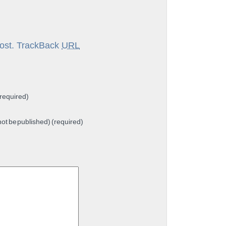
ost.
TrackBack
URL
required)
 not be published) (required)