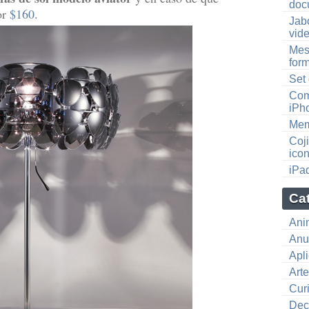
doc
or
$160
.
Jab
vid
Mes
for
Set
Com
iPh
Mem
Coji
ico
iPa
Ca
Ani
Anu
Apl
Art
Cur
Dec