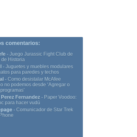
os comentarios:
efe
-
Juego Jurassic Fight Club de
 de Historia
l
-
Juguetes y muebles modulares
gatos para paredes y techos
al
-
Como desistalar McAfee
o no podemos desde ‘Agregar o
r programas’
 Perez Fernandez
-
Paper Voodoo:
oc para hacer vudú
page
-
Comunicador de Star Trek
iPhone