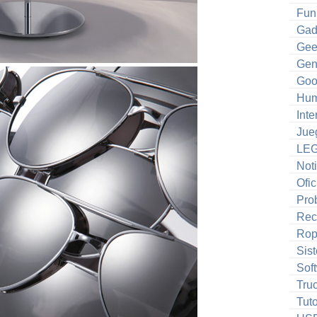
Fun
Gad
Gee
Gen
Goo
Hum
Inte
Jue
LE
Noti
Ofic
Pro
Rec
Ro
Sis
Sof
Tru
Tuto