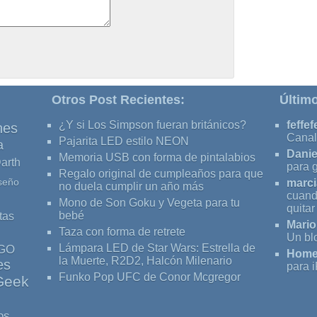
Otros Post Recientes:
Últim
¿Y si Los Simpson fueran británicos?
feffef
nes
Canal
Pajarita LED estilo NEON
a
Danie
Memoria USB con forma de pintalabios
arth
para 
Regalo original de cumpleaños para que
seño
marci
no duela cumplir un año más
cuand
Mono de Son Goku y Vegeta para tu
quita
tas
bebé
Mario
Taza con forma de retrete
Un bl
Lámpara LED de Star Wars: Estrella de
GO
Home
la Muerte, R2D2, Halcón Milenario
es
para 
Funko Pop UFC de Conor Mcgregor
Geek
os