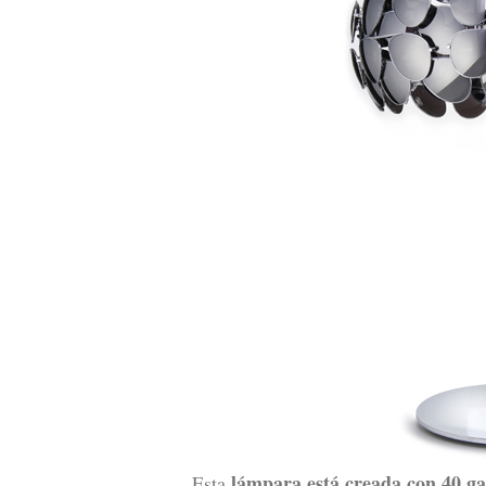
lámpara está creada con 40 ga
Esta