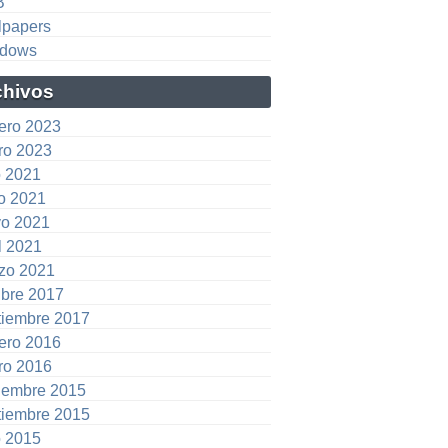
B
lpapers
dows
chivos
rero 2023
ro 2023
o 2021
io 2021
o 2021
l 2021
zo 2021
ubre 2017
tiembre 2017
rero 2016
ro 2016
iembre 2015
tiembre 2015
o 2015