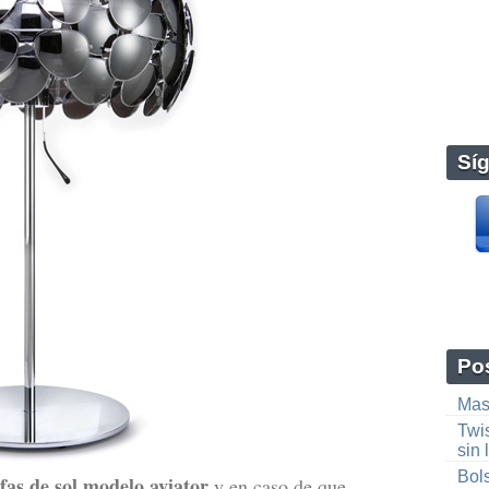
Sí
Pos
Mas
Twis
sin 
Bols
fas de sol modelo aviator
y en caso de que