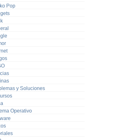
ko Pop
gets
k
eral
gle
or
rnet
gos
GO
cias
inas
blemas y Soluciones
ursos
pa
tema Operativo
tware
cos
riales