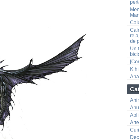
per
Mem
Man
Cal
Cal
rel
de 
Un 
bici
[Co
Klhi
Anat
Ca
Ani
Anu
Apl
Art
Cur
Dec