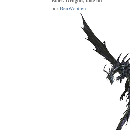
Black Dragon, take off
por
BenWootten