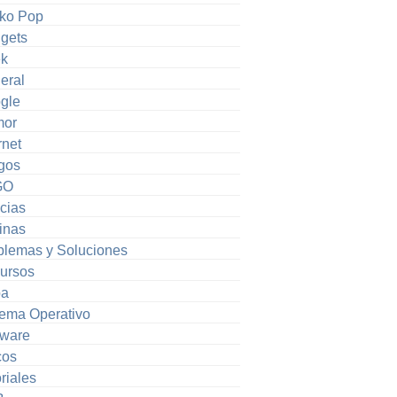
ko Pop
gets
k
eral
gle
or
rnet
gos
GO
cias
inas
blemas y Soluciones
ursos
pa
tema Operativo
tware
cos
riales