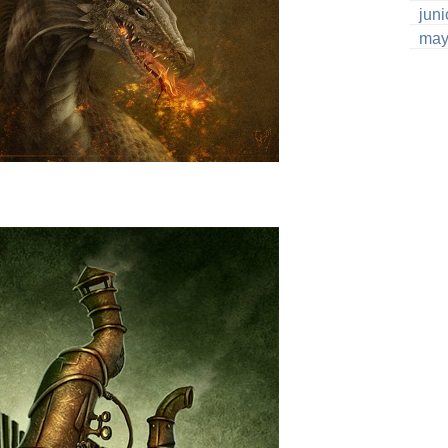
jun
may