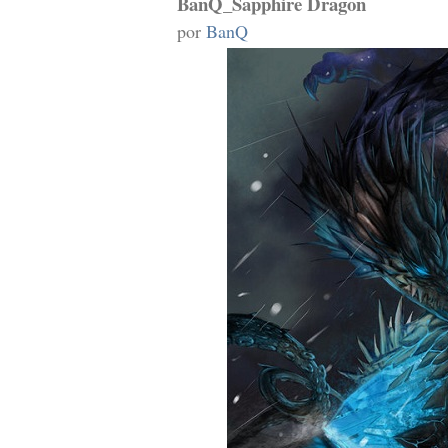
BanQ_Sapphire Dragon
por
BanQ