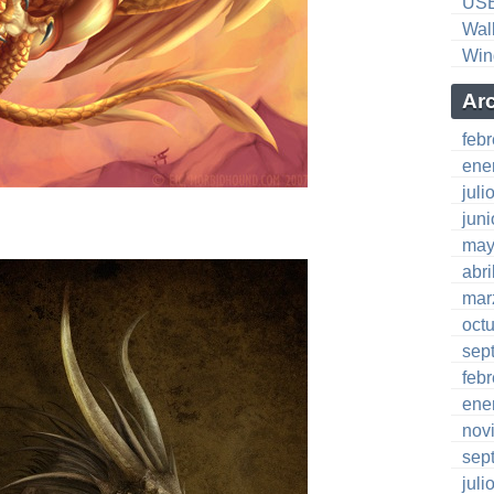
US
Wal
Win
Ar
feb
ene
juli
jun
may
abri
mar
oct
sep
feb
ene
nov
sep
juli