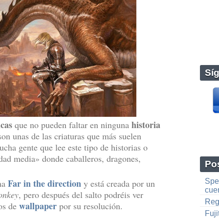
Sí
icas
historia
que no pueden faltar en ninguna
son unas de las criaturas que más suelen
ucha gente que lee este tipo de historias o
edad media» donde caballeros, dragones,
Pos
Far in the direction
Spen
ama
y está creada por un
cuen
onkey
, pero después del salto podréis ver
Reg
wallpaper
ros de
por su resolución.
Fuji