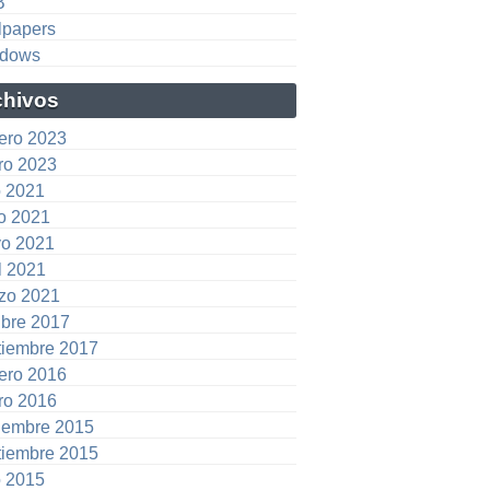
B
lpapers
dows
chivos
rero 2023
ro 2023
o 2021
io 2021
o 2021
l 2021
zo 2021
ubre 2017
tiembre 2017
rero 2016
ro 2016
iembre 2015
tiembre 2015
o 2015