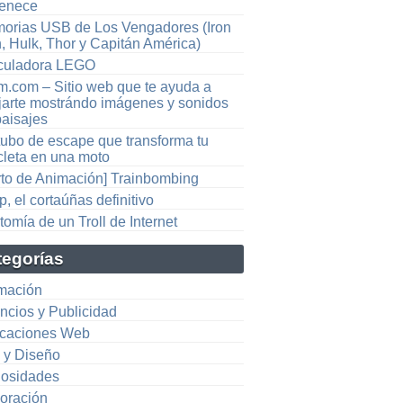
tenece
orias USB de Los Vengadores (Iron
, Hulk, Thor y Capitán América)
culadora LEGO
m.com – Sitio web que te ayuda a
ajarte mostrándo imágenes y sonidos
paisajes
tubo de escape que transforma tu
cleta en una moto
rto de Animación] Trainbombing
p, el cortaúñas definitivo
omía de un Troll de Internet
tegorías
mación
ncios y Publicidad
icaciones Web
e y Diseño
iosidades
oración