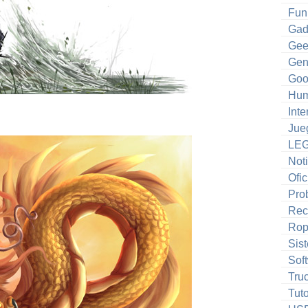
Fun
Gad
Gee
Gen
Goo
Hum
Inte
Jue
LE
Noti
Ofic
Pro
Rec
Ro
Sis
Sof
Tru
Tuto