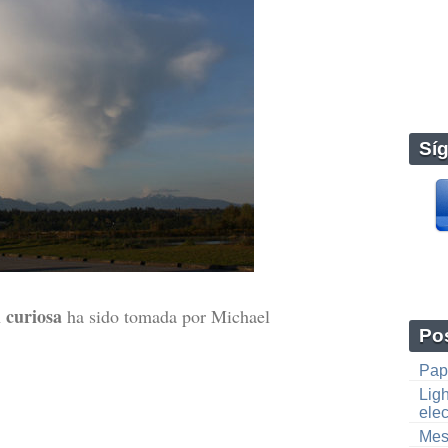
Sí
curiosa
n
ha sido tomada por Michael
Pos
Pap
Lig
elec
Mes