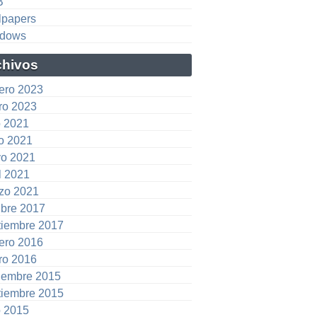
B
lpapers
dows
chivos
rero 2023
ro 2023
o 2021
io 2021
o 2021
l 2021
zo 2021
ubre 2017
tiembre 2017
rero 2016
ro 2016
iembre 2015
tiembre 2015
o 2015