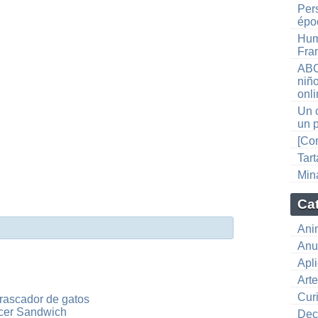
Pers
épo
Hum
Fra
ABC
niñ
onl
Un 
un 
[Co
Tar
Mina
Ca
Ani
Anu
Apl
Art
Cur
rascador de gatos
cer Sandwich
Dec