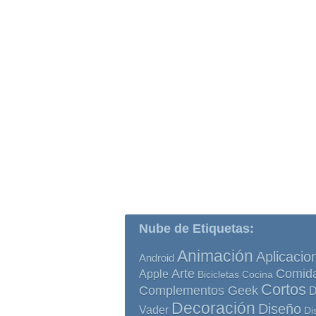
Nube de Etiquetas:
Animación
Aplicacio
Android
Comid
Arte
Apple
Bicicletas
Cocina
Cortos
Complementos Geek
D
Decoración
Diseño
Vader
Di