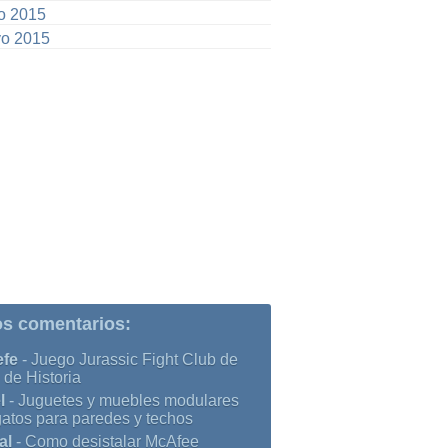
io 2015
o 2015
os comentarios:
efe
-
Juego Jurassic Fight Club de
 de Historia
l
-
Juguetes y muebles modulares
gatos para paredes y techos
al
-
Como desistalar McAfee