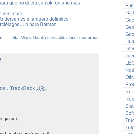
para que no duela cumplir un año más
Fun
Gad
n miniatura
ndersen es el arquero definitivo
Gee
rciélagos… o para Batman
Gen
Goo
en
Star Wars: Batalla con sables láser modernos
Hum
→
Inte
Jue
»
LE
Noti
Ofic
Pro
ost.
TrackBack
URL
Rec
Ro
Sis
Sof
required)
Tru
Tuto
 not be published) (required)