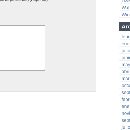
US
Wal
Win
Ar
feb
ene
juli
jun
may
abri
mar
oct
sep
feb
ene
nov
sep
juli