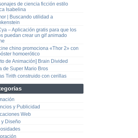
onajes de ciencia ficción estilo
ca Isabelina
or | Buscando utilidad a
nkenstein
ya – Aplicación gratis para que los
os puedan crear un gif animado
ine
cine chino promociona «Thor 2» con
póster homoerótico
rto de Animación] Brain Divided
ta de Super Mario Bros
s Tirith construido con cerillas
tegorías
mación
ncios y Publicidad
icaciones Web
e y Diseño
iosidades
oración