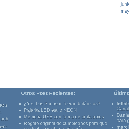
jun
may
Otros Post Recientes:
Últim
¿Y si Los Simpson fueran británicos?
feffef
nes
Canal
Pajarita LED estilo NEON
a
Danie
Memoria USB con forma de pintalabios
arth
para 
Regalo original de cumpleaños para que
seño
marci
no duela cumplir un año más