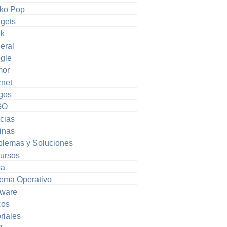
ko Pop
gets
k
eral
gle
or
rnet
gos
GO
cias
inas
blemas y Soluciones
ursos
pa
tema Operativo
tware
cos
riales