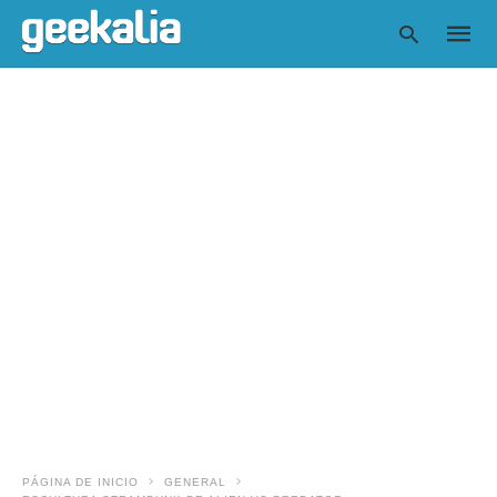
Escrib
tu
consul
y
pulsa
en
INTRO
PÁGINA DE INICIO
GENERAL