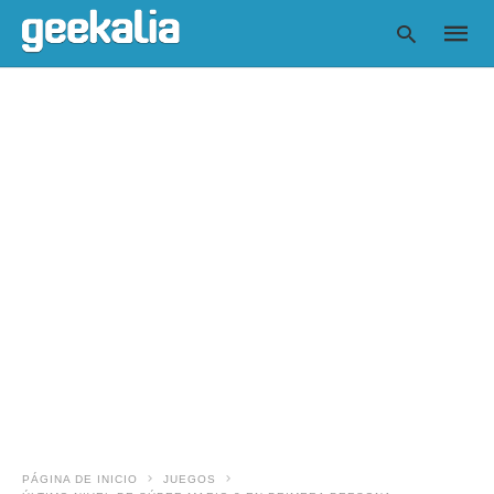
Escrib
tu
consul
y
pulsa
en
INTRO
PÁGINA DE INICIO
JUEGOS