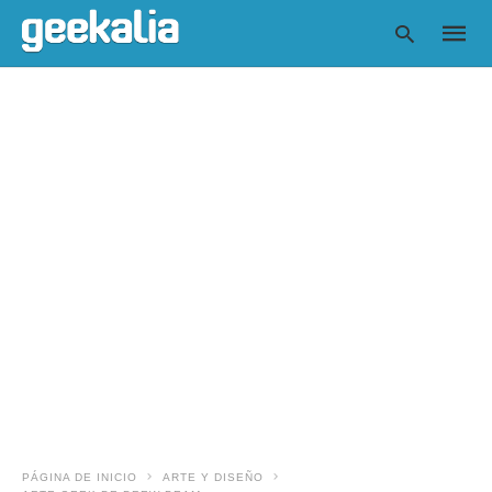
Escrib
tu
consul
y
pulsa
en
INTRO
PÁGINA DE INICIO
ARTE Y DISEÑO