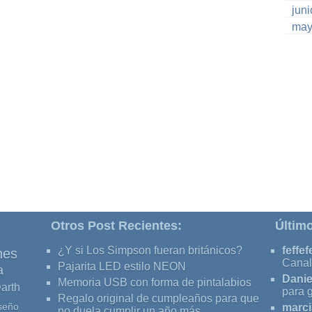
jun
may
Otros Post Recientes:
Últim
¿Y si Los Simpson fueran británicos?
feffef
nes
Canal
Pajarita LED estilo NEON
a
Danie
Memoria USB con forma de pintalabios
arth
para 
Regalo original de cumpleaños para que
seño
marci
no duela cumplir un año más