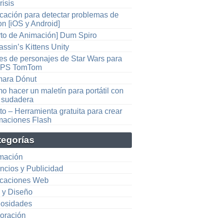
risis
icación para detectar problemas de
on [iOS y Android]
rto de Animación] Dum Spiro
ssin’s Kittens Unity
es de personajes de Star Wars para
GPS TomTom
ara Dónut
o hacer un maletín para portátil con
 sudadera
to – Herramienta gratuita para crear
maciones Flash
tegorías
mación
ncios y Publicidad
icaciones Web
e y Diseño
iosidades
oración