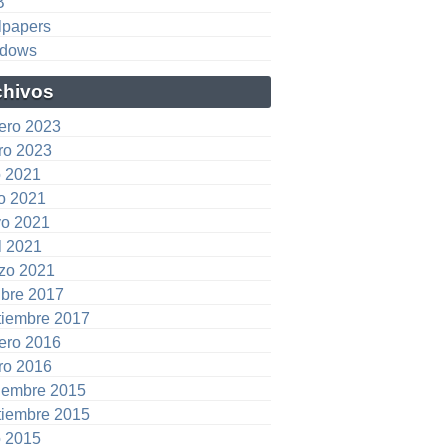
B
lpapers
dows
chivos
rero 2023
ro 2023
o 2021
io 2021
o 2021
l 2021
zo 2021
ubre 2017
tiembre 2017
rero 2016
ro 2016
iembre 2015
tiembre 2015
o 2015