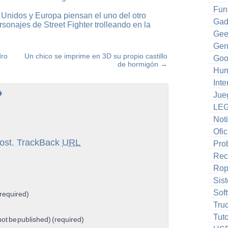
Fun
Unidos y Europa piensan el uno del otro
Gad
rsonajes de Street Fighter trolleando en la
Gee
Gen
dro
Un chico se imprime en 3D su propio castillo
Goo
de hormigón
→
Hum
Inte
»
Jue
LE
Noti
Ofic
ost.
TrackBack
URL
Pro
Rec
Ro
Sis
Sof
required)
Tru
Tuto
 not be published) (required)