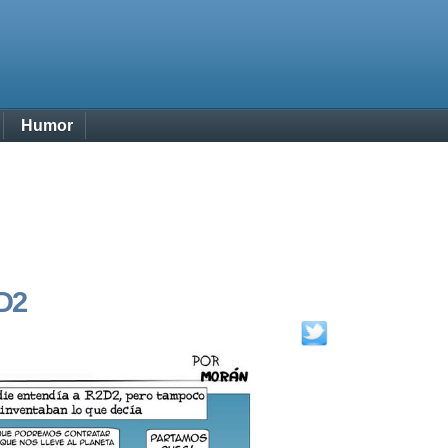
Humor
D2