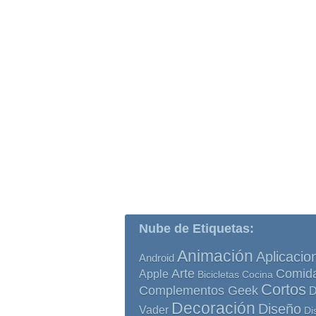
Nube de Etiquetas:
Animación
Aplicacio
Android
Comid
Arte
Apple
Bicicletas
Cocina
Cortos
Complementos Geek
D
Decoración
Diseño
Vader
Di