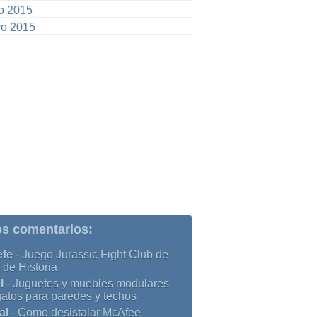
io 2015
o 2015
os comentarios:
efe
-
Juego Jurassic Fight Club de
 de Historia
l
-
Juguetes y muebles modulares
gatos para paredes y techos
al
-
Como desistalar McAfee