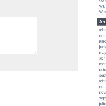
US
Wal
Win
Ar
feb
ene
juli
jun
may
abri
mar
oct
sep
feb
ene
nov
sep
juli