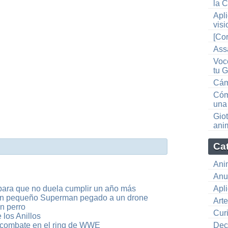
la C
Apl
visi
[Co
Assa
Voc
tu 
Cám
Cóm
una
Giot
ani
Ca
Ani
Anu
para que no duela cumplir un año más
Apl
 un pequeño Superman pegado a un drone
Art
un perro
Cur
los Anillos
 combate en el ring de WWE
Dec