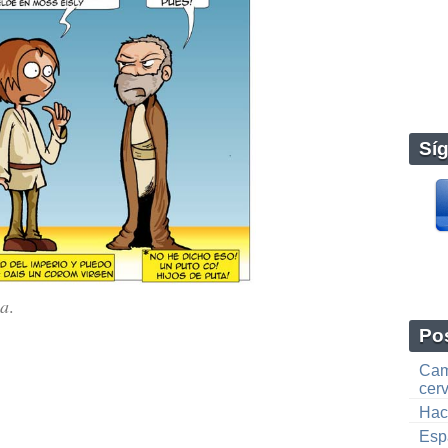
Sí
la
.
Pos
Cami
cer
Hac
Espa