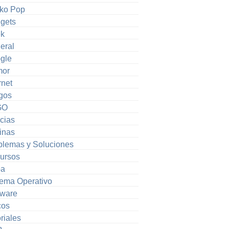
ko Pop
gets
k
eral
gle
or
rnet
gos
GO
cias
inas
blemas y Soluciones
ursos
pa
tema Operativo
tware
cos
riales