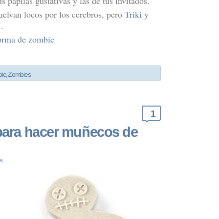
us papilas gustativas y las de tus invitados.
uelvan locos por los cerebros, pero
Triki
y
.
forma de zombie
ie
,
Zombies
1
 para hacer muñecos de
s