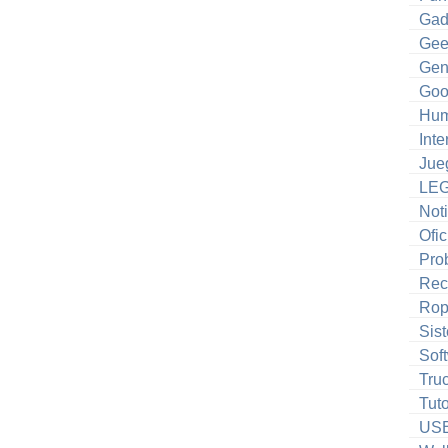
Gad
Gee
Gen
Goo
Hum
Inte
Jue
LE
Noti
Ofic
Pro
Rec
Ro
Sis
Sof
Tru
Tuto
US