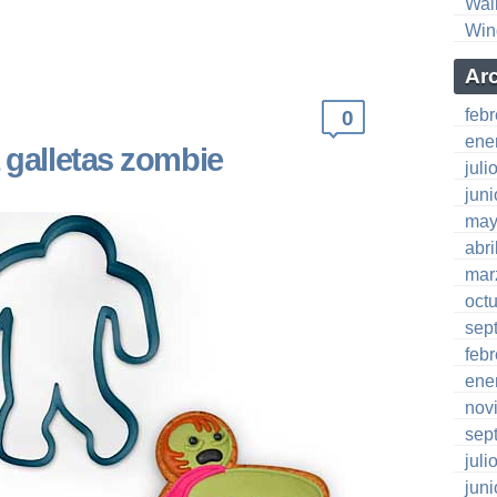
Wal
Win
Ar
feb
0
ene
 galletas zombie
juli
jun
may
abri
mar
oct
sep
feb
ene
nov
sep
juli
jun