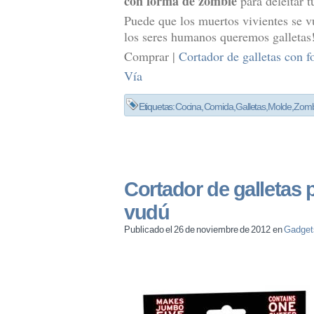
con forma de zombie
para deleitar t
Puede que los muertos vivientes se v
los seres humanos queremos galletas!
Comprar |
Cortador de galletas con 
Vía
Etiquetas:
Cocina
,
Comida
,
Galletas
,
Molde
,
Zomb
Cortador de galletas
vudú
Publicado el 26 de noviembre de 2012 en
Gadget