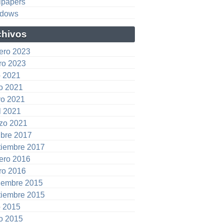
lpapers
dows
chivos
rero 2023
ro 2023
o 2021
io 2021
o 2021
l 2021
zo 2021
ubre 2017
tiembre 2017
rero 2016
ro 2016
iembre 2015
tiembre 2015
o 2015
io 2015