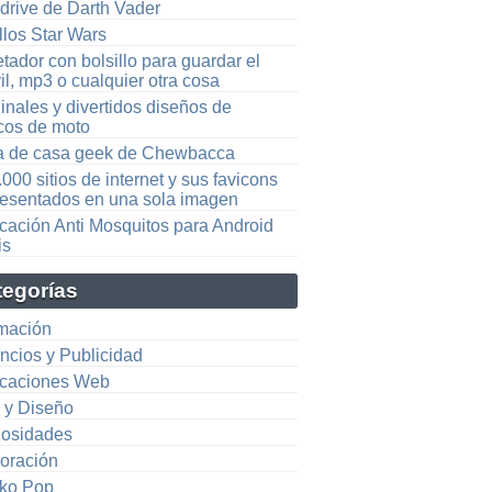
drive de Darth Vader
llos Star Wars
tador con bolsillo para guardar el
l, mp3 o cualquier otra cosa
inales y divertidos diseños de
cos de moto
a de casa geek de Chewbacca
000 sitios de internet y sus favicons
resentados en una sola imagen
icación Anti Mosquitos para Android
is
tegorías
mación
ncios y Publicidad
icaciones Web
e y Diseño
iosidades
oración
ko Pop