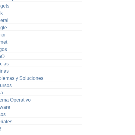
gets
k
eral
gle
or
rnet
gos
GO
cias
inas
blemas y Soluciones
ursos
pa
tema Operativo
tware
cos
riales
B