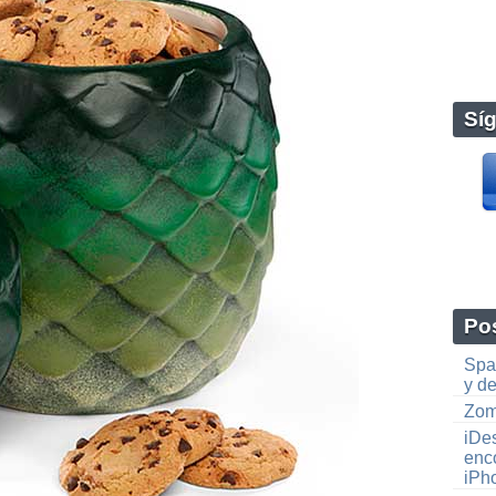
Sí
Pos
Spa
y d
Zom
iDe
enco
iPh