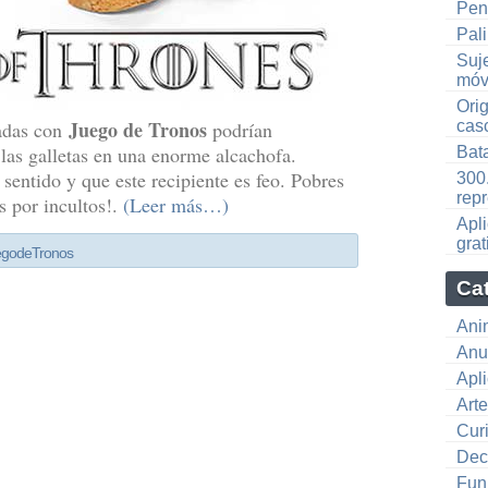
Pen
Pali
Suje
móvi
Orig
Juego de Tronos
zadas con
podrían
cas
 las galletas en una enorme alcachofa.
Bat
 sentido y que este recipiente es feo. Pobres
300.
rep
as por incultos!.
(Leer más…)
Apl
grat
go de Tronos
Ca
Ani
Anu
Apl
Art
Cur
Dec
Fun