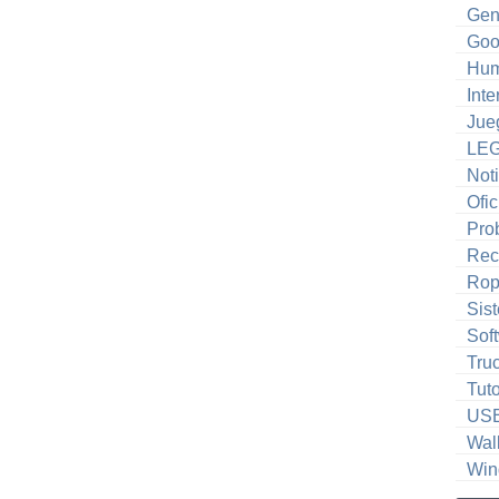
Gen
Goo
Hum
Inte
Jue
LE
Noti
Ofic
Pro
Rec
Ro
Sis
Sof
Tru
Tuto
US
Wal
Win