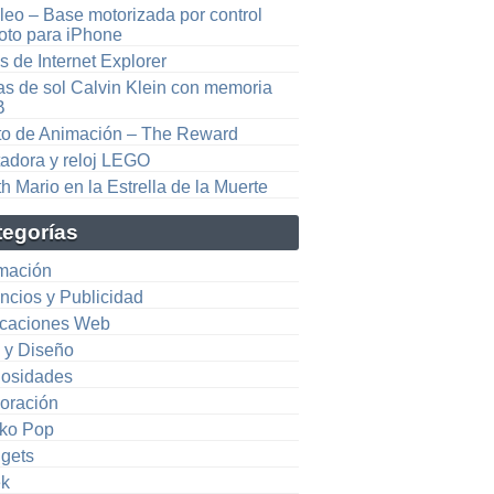
leo – Base motorizada por control
oto para iPhone
 de Internet Explorer
as de sol Calvin Klein con memoria
B
to de Animación – The Reward
tadora y reloj LEGO
h Mario en la Estrella de la Muerte
tegorías
mación
ncios y Publicidad
icaciones Web
e y Diseño
iosidades
oración
ko Pop
gets
k