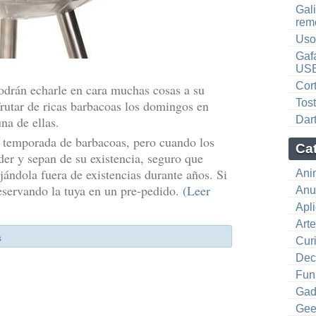
Gali
rem
Usos
Gaf
US
Cor
odrán echarle en cara muchas cosas a su
Tos
rutar de ricas barbacoas los domingos en
na de ellas.
Dart
n temporada de barbacoas, pero cuando los
Ca
íder y sepan de su existencia, seguro que
ejándola fuera de existencias durante años. Si
Ani
 reservando la tuya en un pre-pedido.
(Leer
Anu
Apl
Art
s
Cur
Dec
Fun
Gad
Gee