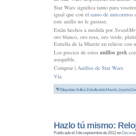
Star Wars significa tanto para vosotr
igual que con el
ramo de unicornios
d
este anillo no le gustase.
Están hechos a medida por
SwankMet
oro blanco, oro rosa, oro verde, plat
Estrella de la Muerte en relieve con u
anillos geek
Los precios de estos
com
asequible.
Comprar |
Anillos de Star Wars
Vía
Etiquetas:
Anillos
,
Estrella de la Muerte
,
Joyería Ge
Hazlo tú mismo: Relo
Publicado el 3 de septiembre de 2012 en
Decorac