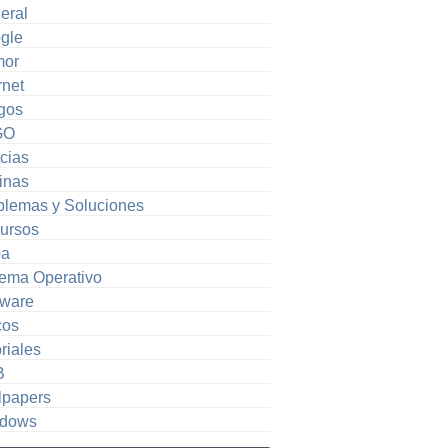
eral
gle
or
rnet
gos
GO
cias
inas
blemas y Soluciones
ursos
pa
tema Operativo
tware
cos
riales
B
lpapers
dows