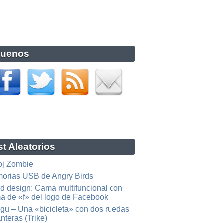
guenos
t Aleatorios
oj Zombie
orias USB de Angry Birds
d design: Cama multifuncional con
ma de «f» del logo de Facebook
gu – Una «bicicleta» con dos ruedas
nteras (Trike)