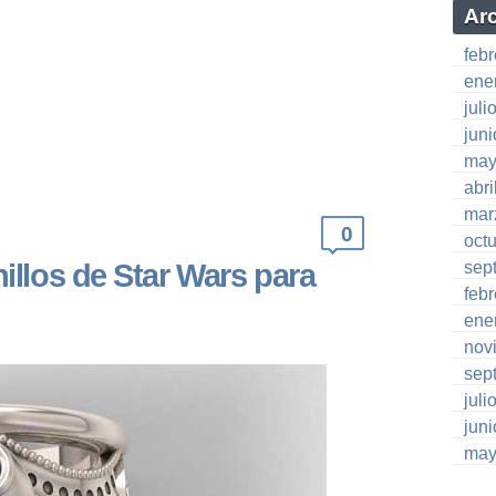
Ar
feb
ene
juli
jun
may
abri
mar
0
oct
nillos de Star Wars para
sep
feb
ene
nov
sep
juli
jun
may