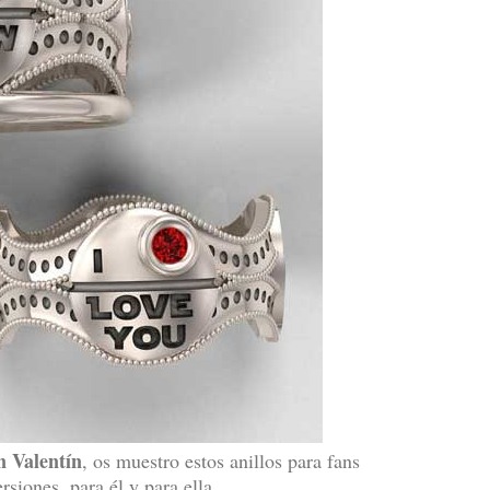
n Valentín
, os muestro estos anillos para fans
siones, para él y para ella.