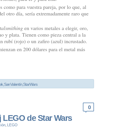
os como para vuestra pareja, por lo que, al
el otro día, sería extremadamente raro que
alsmithing
en varios metales a elegir, oro,
ino y plata. Tienen como pieza central a la
n rubí (rojo) o un zafiro (azul) incrustado.
ienzan en 200 dólares para el metal más
ek
,
San Valentín
,
Star Wars
0
j LEGO de Star Wars
ión
,
LEGO