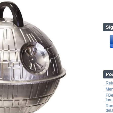
Sí
Pos
Rel
Mem
FBe
for
Run
dela