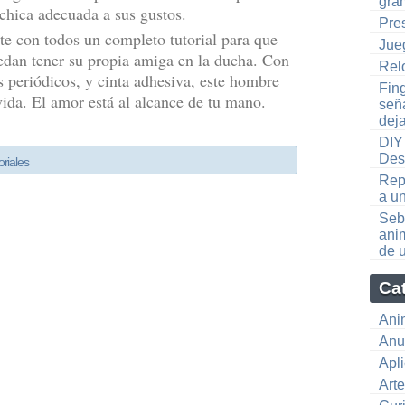
gra
 chica adecuada a sus gustos.
Pre
te con todos un completo tutorial para que
Jue
edan tener su propia amiga en la ducha. Con
Rel
s periódicos, y cinta adhesiva, este hombre
Fin
vida. El amor está al alcance de tu mano.
señ
dej
DIY
Dest
oriales
Rep
a u
Seb
ani
de 
Ca
Ani
Anu
Apl
Art