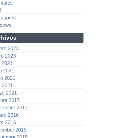
riales
B
lpapers
dows
chivos
rero 2023
ro 2023
o 2021
io 2021
o 2021
l 2021
zo 2021
ubre 2017
tiembre 2017
rero 2016
ro 2016
iembre 2015
tiembre 2015