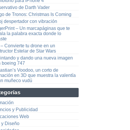
mófono para iPhone 4
servativo de Darth Vader
go de Tronos: Christmas Is Coming
oj despertador con vibración
gerPrint – Un marcapáginas que te
ala la palabra exacta donde lo
aste
 – Convierte tu drone en un
ructor Estelar de Star Wars
intando y dando una nueva imagen
n boeing 747
astian’s Voodoo, un corto de
mación en 3D que muestra la valentía
un muñeco vudú
tegorías
mación
ncios y Publicidad
icaciones Web
e y Diseño