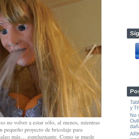
Sí
Pos
Tab
y T
No s
Out
o no volver a estar sólo, al menos, mientras
da
n pequeño proyecto de bricolaje para
ARK
en algo más… espeluznante. Como se puede