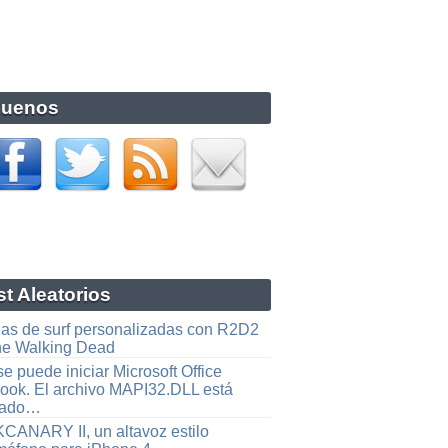
guenos
t Aleatorios
las de surf personalizadas con R2D2
he Walking Dead
e puede iniciar Microsoft Office
look. El archivo MAPI32.DLL está
ñado…
CANARY II, un altavoz estilo