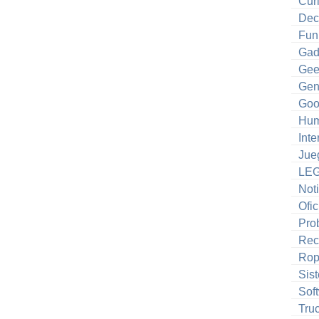
Cur
Dec
Fun
Gad
Gee
Gen
Goo
Hum
Inte
Jue
LE
Noti
Ofic
Pro
Rec
Ro
Sis
Sof
Tru