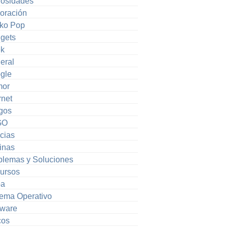
iosidades
oración
ko Pop
gets
k
eral
gle
or
rnet
gos
GO
cias
inas
blemas y Soluciones
ursos
pa
tema Operativo
tware
cos