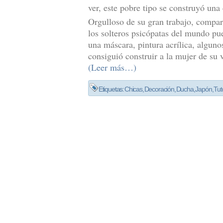
ver, este pobre tipo se construyó una
Orgulloso de su gran trabajo, compar
los solteros psicópatas del mundo pu
una máscara, pintura acrílica, alguno
consiguió construir a la mujer de su 
(Leer más…)
Etiquetas:
Chicas
,
Decoración
,
Ducha
,
Japón
,
Tut