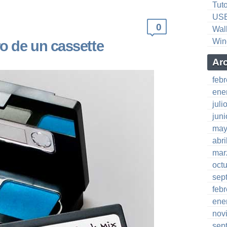
Tuto
US
0
Wal
Win
o de un cassette
Ar
feb
ene
juli
jun
may
abri
mar
oct
sep
feb
ene
nov
sep