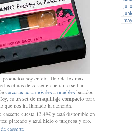
juli
jun
may
de productos hoy en día. Uno de los más
de las cintas de cassette que tanto se han
sde
carcasas para móviles
a
muebles
basados
set de maquillaje compacto
 Hoy, es un
para
lo que nos ha llamado la atención.
 cassette cuesta 13.49€ y está disponible en
es; plateado y azul hielo o turquesa y oro.
de cassette