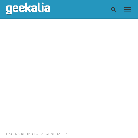
Escrib
tu
consul
y
pulsa
en
INTRO
PÁGINA DE INICIO
GENERAL