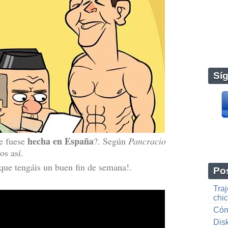
Sí
hecha en España
ie fuese
?. Según
Pancracio
os así.
 que tengáis un buen fin de semana!.
Pos
Tra
chi
Cóm
Dis