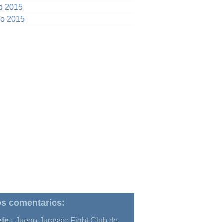
io 2015
o 2015
os comentarios:
efe
-
Juego Jurassic Fight Club de