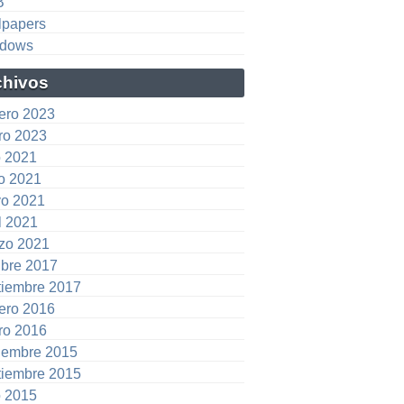
B
lpapers
dows
chivos
rero 2023
ro 2023
o 2021
io 2021
o 2021
l 2021
zo 2021
ubre 2017
tiembre 2017
rero 2016
ro 2016
iembre 2015
tiembre 2015
o 2015