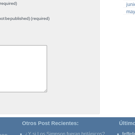
required)
jun
may
 not be published) (required)
Otros Post Recientes:
Últim
¿Y si Los Simpson fueran británicos?
feffef