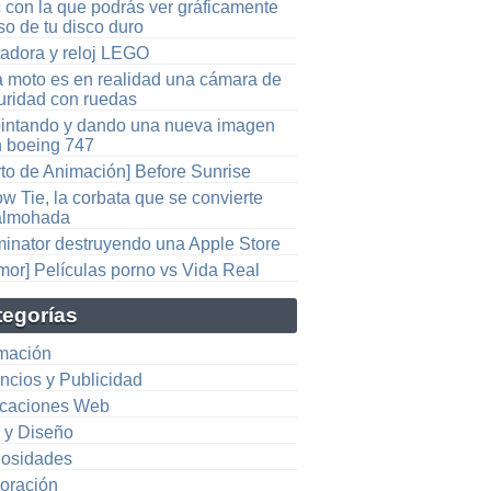
 con la que podrás ver gráficamente
so de tu disco duro
tadora y reloj LEGO
a moto es en realidad una cámara de
uridad con ruedas
intando y dando una nueva imagen
n boeing 747
rto de Animación] Before Sunrise
ow Tie, la corbata que se convierte
almohada
minator destruyendo una Apple Store
mor] Películas porno vs Vida Real
tegorías
mación
ncios y Publicidad
icaciones Web
e y Diseño
iosidades
oración