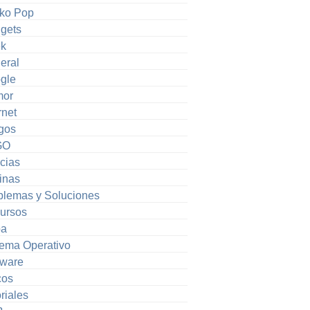
ko Pop
gets
k
eral
gle
or
rnet
gos
GO
cias
inas
blemas y Soluciones
ursos
pa
tema Operativo
tware
cos
riales