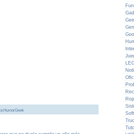
Fun
Gad
Gee
Gen
Goo
Hum
Inte
Jue
LE
Noti
Ofic
Pro
Rec
Ro
Sis
or
,
Humor Geek
Sof
Tru
Tuto