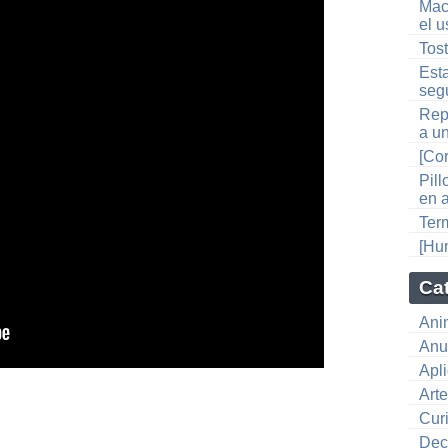
Mac
el u
Tos
Est
seg
Rep
a u
[Co
Pill
en 
Ter
[Hu
Ca
Ani
Anu
Apl
Art
Cur
Dec