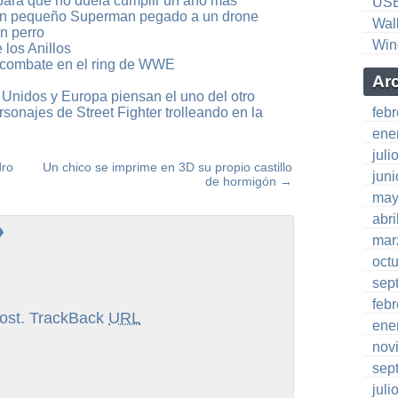
para que no duela cumplir un año más
US
 un pequeño Superman pegado a un drone
Wal
un perro
Win
los Anillos
 combate en el ring de WWE
Ar
Unidos y Europa piensan el uno del otro
rsonajes de Street Fighter trolleando en la
feb
ene
juli
dro
Un chico se imprime en 3D su propio castillo
jun
de hormigón
→
may
abri
»
mar
oct
sep
feb
ost.
TrackBack
URL
ene
nov
sep
juli