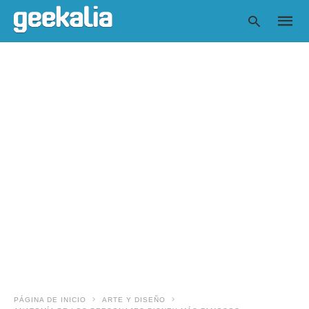
Escrib
tu
consul
y
pulsa
en
INTRO
PÁGINA DE INICIO
ARTE Y DISEÑO