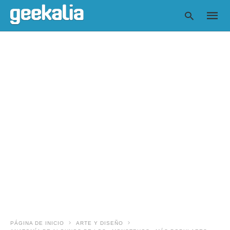
Escrib
tu
consul
y
pulsa
en
INTRO
PÁGINA DE INICIO
ARTE Y DISEÑO