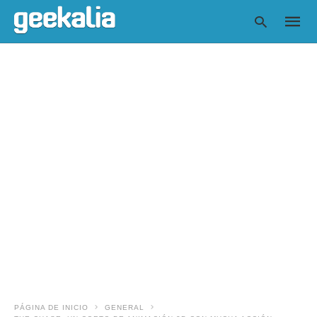
Escrib
tu
consul
y
pulsa
en
INTRO
PÁGINA DE INICIO
GENERAL