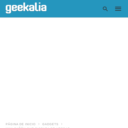
Escrib
tu
consul
y
pulsa
en
INTRO
PÁGINA DE INICIO
GADGETS