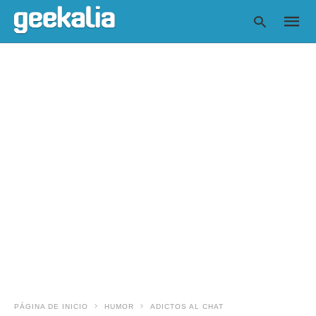
Escrib
tu
consul
y
pulsa
en
INTRO
PÁGINA DE INICIO
HUMOR
ADICTOS AL CHAT