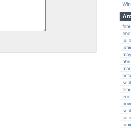
Win
Ar
feb
ene
juli
jun
may
abri
mar
oct
sep
feb
ene
nov
sep
juli
jun