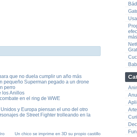
Bád
Gato
Usa
Pro
efec
más
NetQ
Gra
Cuc
Bab
para que no duela cumplir un año más
Ca
 un pequeño Superman pegado a un drone
un perro
Ani
los Anillos
Anu
 combate en el ring de WWE
Apl
Unidos y Europa piensan el uno del otro
Art
rsonajes de Street Fighter trolleando en la
Cur
Dec
Fun
dro
Un chico se imprime en 3D su propio castillo