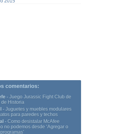
o 2015
os comentarios:
efe
-
Juego Jurassic Fight Club de
 de Historia
l
-
Juguetes y muebles modulares
gatos para paredes y techos
al
-
Como desistalar McAfee
o no podemos desde ‘Agregar o
r programas’