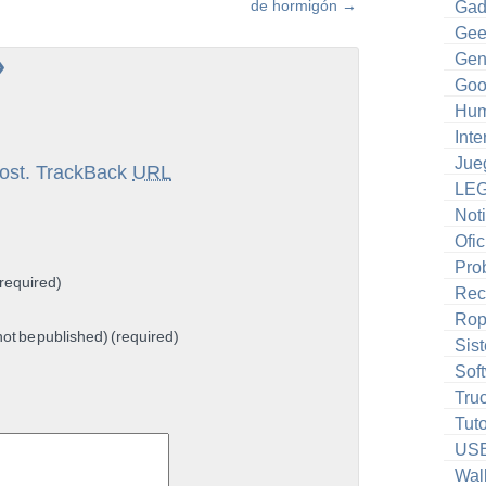
de hormigón
→
Gad
Gee
»
Gen
Goo
Hum
Inte
Jue
ost.
TrackBack
URL
LE
Noti
Ofic
Pro
required)
Rec
Ro
 not be published) (required)
Sis
Sof
Tru
Tuto
US
Wal