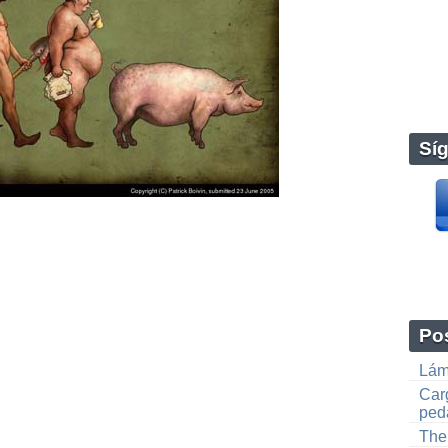
Sí
Pos
Lám
Carg
peda
The