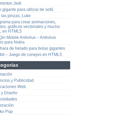
minton Jedi
 gigante para utilizar de sofá
 las pinzas, Luke
grama para crear animaciones,
tos, gráficos vectoriales y mucho
, en HTML5
in Mobile Antivirus – Antivirus
tis para Nokia
hara de helado para bolas gigantes
bit – Juego de conejos en HTML5
tegorías
mación
ncios y Publicidad
icaciones Web
e y Diseño
iosidades
oración
ko Pop