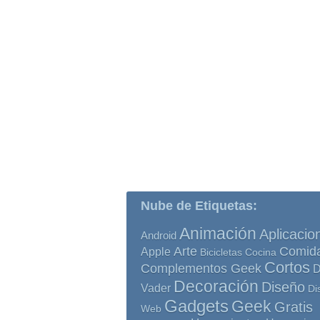
Nube de Etiquetas:
Animación
Aplicacio
Android
Comid
Arte
Apple
Bicicletas
Cocina
Cortos
Complementos Geek
D
Decoración
Diseño
Vader
Di
Gadgets
Geek
Gratis
Web