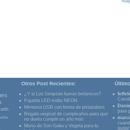
may
Otros Post Recientes:
Últim
¿Y si Los Simpson fueran británicos?
feffef
nes
Canal
Pajarita LED estilo NEON
a
Danie
Memoria USB con forma de pintalabios
arth
para 
Regalo original de cumpleaños para que
seño
marci
no duela cumplir un año más
cuand
Mono de Son Goku y Vegeta para tu
quita