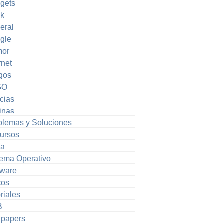
gets
k
eral
gle
or
rnet
gos
GO
cias
inas
blemas y Soluciones
ursos
pa
tema Operativo
tware
cos
riales
B
lpapers