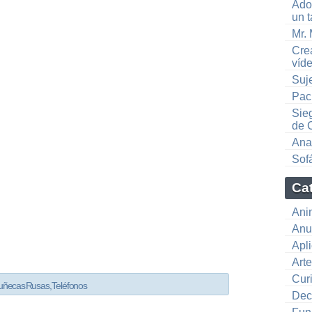
Ado
un 
Mr.
Crea
víd
Suje
Pac
Sieg
de 
Anat
Sof
Ca
Ani
Anu
Apl
Art
Cur
ñecas Rusas
,
Teléfonos
Dec