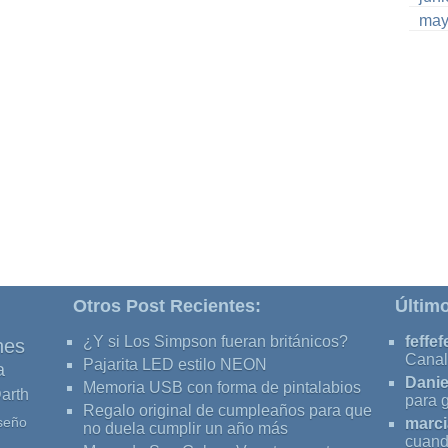
may
Otros Post Recientes:
Últim
¿Y si Los Simpson fueran británicos?
feffef
nes
Canal
Pajarita LED estilo NEON
a
Danie
Memoria USB con forma de pintalabios
arth
para 
Regalo original de cumpleaños para que
seño
marci
no duela cumplir un año más
cuand