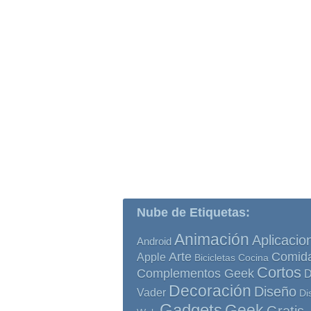
Nube de Etiquetas:
Animación
Aplicacio
Android
Comid
Arte
Apple
Bicicletas
Cocina
Cortos
Complementos Geek
D
Decoración
Diseño
Vader
Di
Gadgets
Geek