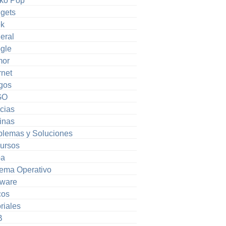
ko Pop
gets
k
eral
gle
or
rnet
gos
GO
cias
inas
blemas y Soluciones
ursos
pa
tema Operativo
tware
cos
riales
B