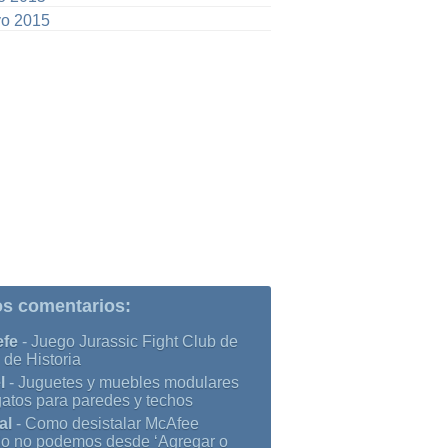
o 2015
os comentarios:
efe
-
Juego Jurassic Fight Club de
 de Historia
l
-
Juguetes y muebles modulares
gatos para paredes y techos
al
-
Como desistalar McAfee
o no podemos desde ‘Agregar o