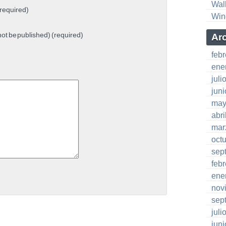
Wal
required)
Win
 not be published) (required)
Ar
feb
ene
juli
jun
may
abri
mar
oct
sep
feb
ene
nov
sep
juli
jun