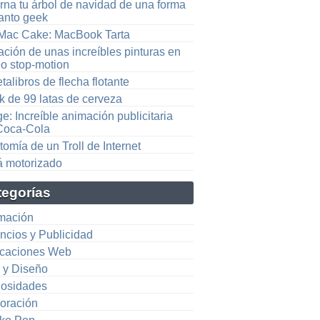
rna tu árbol de navidad de una forma
tanto geek
 Mac Cake: MacBook Tarta
ción de unas increíbles pinturas en
eo stop-motion
talibros de flecha flotante
k de 99 latas de cerveza
e: Increíble animación publicitaria
Coca-Cola
omía de un Troll de Internet
á motorizado
tegorías
mación
ncios y Publicidad
icaciones Web
e y Diseño
iosidades
oración