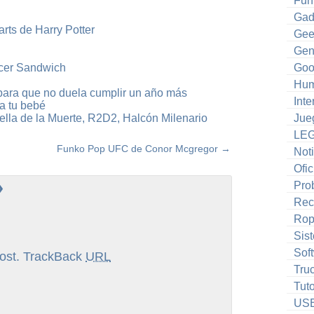
Fun
Gad
rts de Harry Potter
Gee
Gen
cer Sandwich
Goo
Hum
para que no duela cumplir un año más
Inte
a tu bebé
lla de la Muerte, R2D2, Halcón Milenario
Jue
LE
Funko Pop UFC de Conor Mcgregor
→
Noti
Ofic
»
Pro
Rec
Ro
Sis
Sof
ost.
TrackBack
URL
Tru
Tuto
US