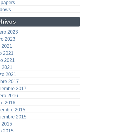
lpapers
dows
chivos
rero 2023
ro 2023
o 2021
io 2021
o 2021
l 2021
zo 2021
ubre 2017
tiembre 2017
rero 2016
ro 2016
iembre 2015
tiembre 2015
o 2015
io 2015