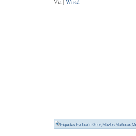
Vía |
Wired
Etiquetas:
Evolución
,
Geek
,
Móviles
,
Muñecas
,
Mu