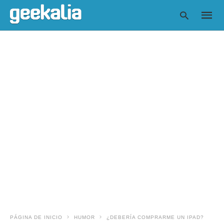
Escrib
tu
consul
y
pulsa
en
INTRO
PÁGINA DE INICIO
HUMOR
¿DEBERÍA COMPRARME UN IPAD?